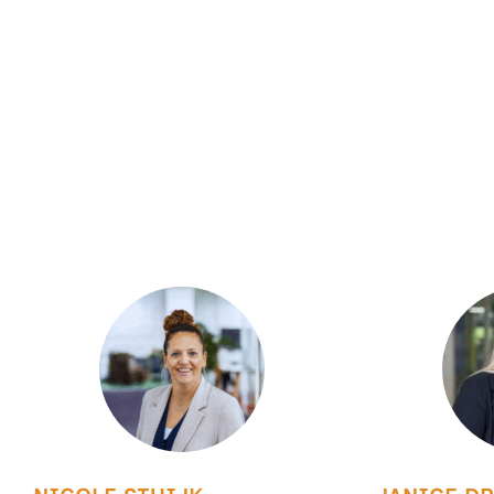
NEEM CONTACT MET ONS 
Heb je vragen over het organiseren van een event, over
of kunnen we je ergens anders mee helpen? Laat je geg
nemen wij zo snel mogelijk contact met je op.