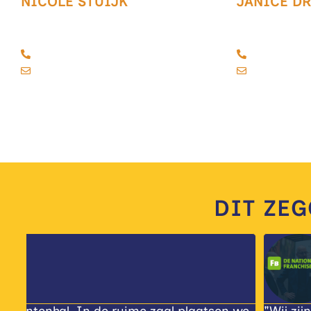
NICOLE STUIJK
JANICE D
HEAD OF MEETING & EVENTS
SENIOR ACC
GORINCHEM
GORINCHEM
+31 (0)183 680 672
+31 (0)183
events.gorinchem@easyfairs.com
events.go
DIT ZE
De Nationale Franch