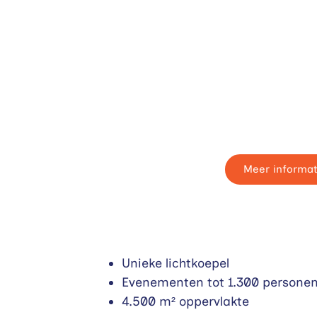
Beurshal
nten
Geschikt voor kleinere, int
Meer informat
Unieke lichtkoepel
Evenementen tot 1.300 persone
4.500 m² oppervlakte