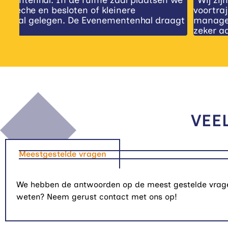
 we
"Wij zijn positief verrast door de gastvrijheid 
voortraject, de operationele medewerkers en ch
agt
managers: zij hebben ons allemaal uitstekend g
zeker aanraden bij andere organisaties!"
VEE
Meestgestelde vragen
We hebben de antwoorden op de meest gestelde vragen 
weten? Neem gerust contact met ons op!