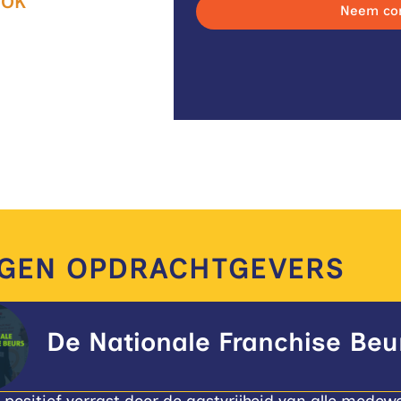
ROK
Neem con
OUNTMANAGER
 680 696
rinchem@easyfairs.com
GGEN OPDRACHTGEVERS
ise Beurs