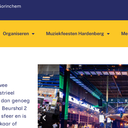
 Gorinchem
Organiseren
Muziekfeesten Hardenberg
Mee
wee
strieel
r dan genoeg
 Beurshal 2
sfeer en is
kaar of