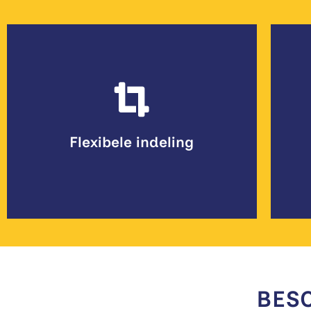
groots opgezette beursvloer.
compact ingericht tot een
bij jouw evenement, van
v
creëer je een ruimte die past
Flexibele indeling
in grootte aan te passen. Zo
st
Beurshal 1 en 2 zijn eenvoudig
BES