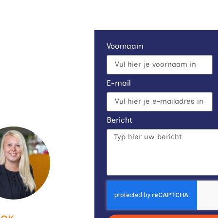
OP
Voornaam
 één van onze ruimtes
evens achter, dan
E-mail
Bericht