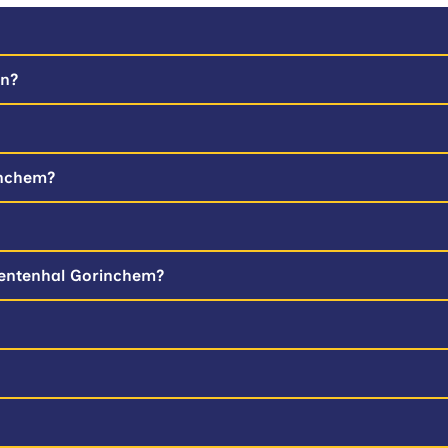
en?
inchem?
entenhal Gorinchem?