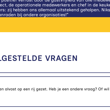
van alle medewerkers op deze locatie. De projectmanage
ef in de keuken tijdens de beursdagen zelf, schoonm
eholpen. Niks was te veel gevraagd. Wij zullen Eve
LGESTELDE VRAGEN
alvast op een rij gezet. Heb je een andere vraag? Of wil