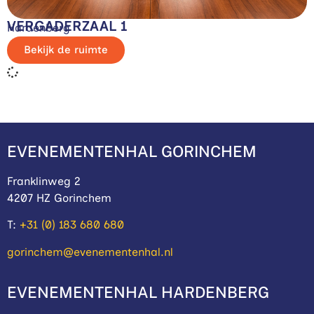
VERGADERZAAL 1
Hardenberg
Bekijk de ruimte
EVENEMENTENHAL GORINCHEM
Franklinweg 2
4207 HZ Gorinchem
T:
+31 (0) 183 680 680
gorinchem@evenementenhal.nl
EVENEMENTENHAL HARDENBERG