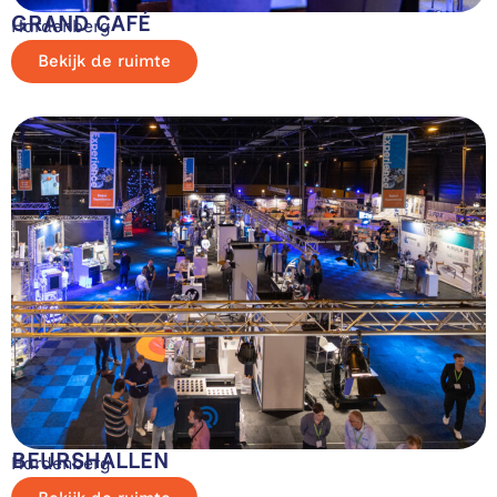
GRAND CAFÉ
Hardenberg
Bekijk de ruimte
BEURSHALLEN
Hardenberg