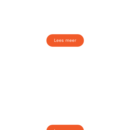
Team Receptie
Zorgt voor een warm en professioneel
ontvangst van de bezoekers.
Lees meer
Team Horeca
Zorgt voor gastvrije bediening van onze
bezoekers op beide locaties tijdens elk
event.