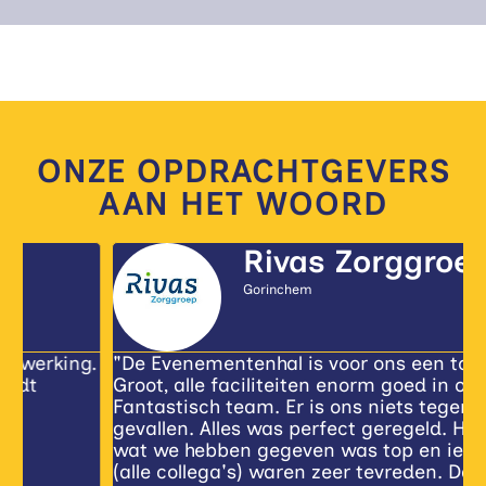
ONZE OPDRACHTGEVERS
AAN HET WOORD
Rivas Zorggroep
Gorinchem
.
"De Evenementenhal is voor ons een toplocatie.
'
Groot, alle faciliteiten enorm goed in orde.
v
Fantastisch team. Er is ons niets tegen
p
gevallen. Alles was perfect geregeld. Het feest
o
wat we hebben gegeven was top en iedereen
t
(alle collega's) waren zeer tevreden. Daar
m