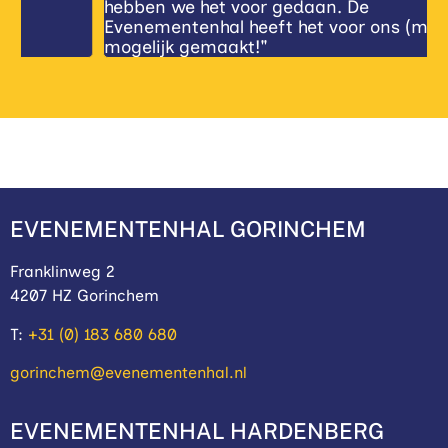
hebben we het voor gedaan. De
a
Evenementenhal heeft het voor ons (mede)
g
mogelijk gemaakt!"
EVENEMENTENHAL GORINCHEM
Franklinweg 2
4207 HZ Gorinchem
T:
+31 (0) 183 680 680
gorinchem@evenementenhal.nl
EVENEMENTENHAL HARDENBERG