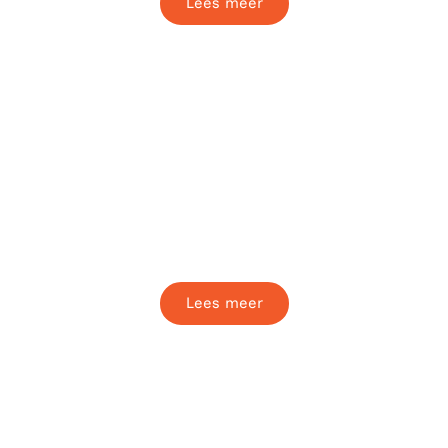
Lees meer
Team Keuken
Zorgt tijdens elk event voor een smaakvolle
en zorgvuldig bereide catering op onze
locaties.
Lees meer