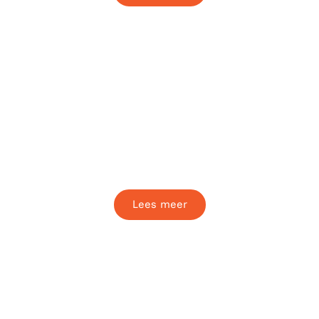
Meeting & Events HB
Ontzorgt & helpt jou bij het organiseren van
een event in Hardenberg.
Lees meer