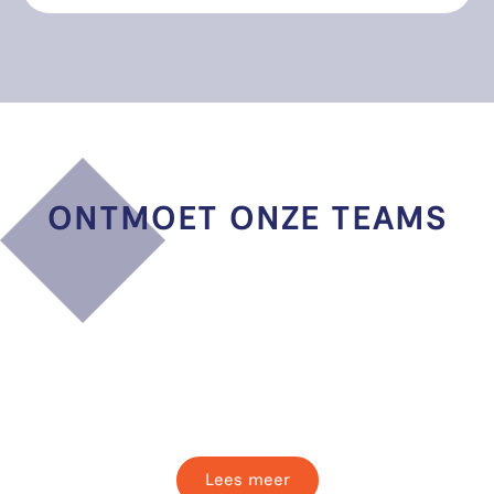
ONTMOET ONZE TEAMS
Meeting & Events GO
Zorgt voor een vlekkeloze
organisatie van evenementen in Gorinchem.
Lees meer