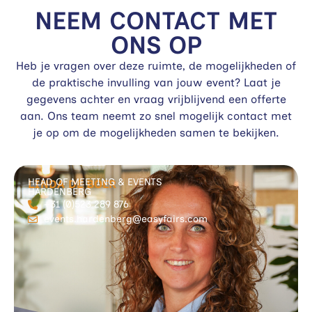
NEEM CONTACT MET
ONS OP
Heb je vragen over deze ruimte, de mogelijkheden of
de praktische invulling van jouw event? Laat je
gegevens achter en vraag vrijblijvend een offerte
aan. Ons team neemt zo snel mogelijk contact met
je op om de mogelijkheden samen te bekijken.
HEAD OF MEETING & EVENTS
LINDA DE BOER
HARDENBERG
+31 (0)523 289 876
events.hardenberg@easyfairs.com