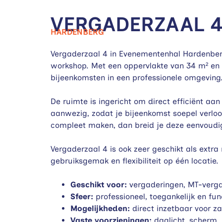
VERGADERZAAL 
HARDENBERG
Vergaderzaal 4 in Evenementenhal Hardenberg 
workshop. Met een oppervlakte van 34 m² en ca
bijeenkomsten in een professionele omgeving
De ruimte is ingericht om direct efficiënt aan 
aanwezig, zodat je bijeenkomst soepel verloop
compleet maken, dan breid je deze eenvoudig 
Vergaderzaal 4 is ook zeer geschikt als extra
gebruiksgemak en flexibiliteit op één locatie.
Geschikt voor:
vergaderingen, MT-vergad
Sfeer:
professioneel, toegankelijk en fun
Mogelijkheden:
direct inzetbaar voor za
Vaste voorzieningen:
daglicht, scherm, P