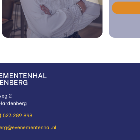
EMENTENHAL
ENBERG
weg 2
 Hardenberg
0) 523 289 898
erg@evenementenhal.nl