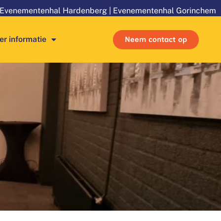
Evenementenhal Hardenberg
|
Evenementenhal Gorinchem
r informatie
Neem contact op