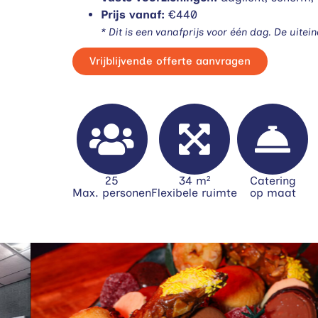
Prijs vanaf:
€440
* Dit is een vanafprijs voor één dag. De uitei
Vrijblijvende offerte aanvragen
25
34 m²
Catering
Max. personen
Flexibele ruimte
op maat