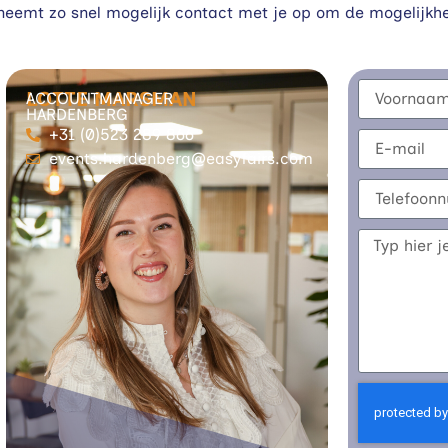
neemt zo snel mogelijk contact met je op om de mogelijkh
LOTTE MARSMAN
ACCOUNTMANAGER
HARDENBERG
+31 (0)523 289 866
events.hardenberg@easyfairs.com