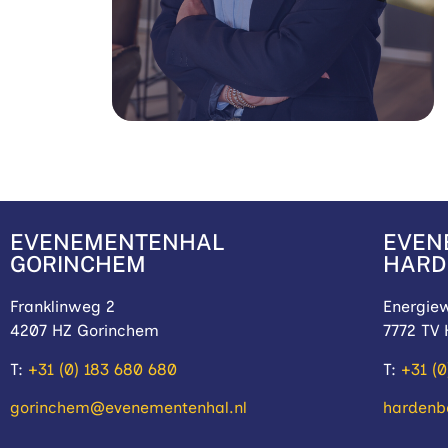
EVENEMENTENHAL
EVEN
GORINCHEM
HARD
Franklinweg 2
Energie
4207 HZ Gorinchem
7772 TV
T:
+31 (0) 183 680 680
T:
+31 (
gorinchem@evenementenhal.nl
hardenb