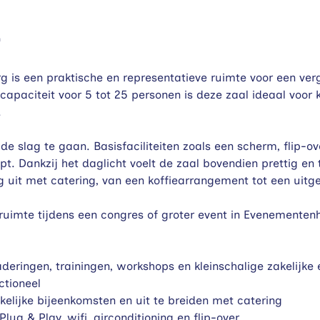
4
is een praktische en representatieve ruimte voor een verg
paciteit voor 5 tot 25 personen is deze zaal ideaal voor k
.
de slag te gaan. Basisfaciliteiten zoals een scherm, flip-ove
t. Dankzij het daglicht voelt de zaal bovendien prettig en
uit met catering, van een koffiearrangement tot een uitge
 ruimte tijdens een congres of groter event in Evenementen
eringen, trainingen, workshops en kleinschalige zakelijke 
ctioneel
kelijke bijeenkomsten en uit te breiden met catering
lug & Play, wifi, airconditioning en flip-over