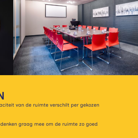
N
citeit van de ruimte verschilt per gekozen
 We denken graag mee om de ruimte zo goed