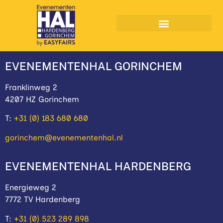
Muziekfeesten Hardenberg
EVENEMENTENHAL GORINCHEM
Franklinweg 2
4207 HZ Gorinchem
T:
+31 (0) 183 680 680
gorinchem@evenementenhal.nl
EVENEMENTENHAL HARDENBERG
Energieweg 2
7772 TV Hardenberg
T:
+31 (0) 523 289 898